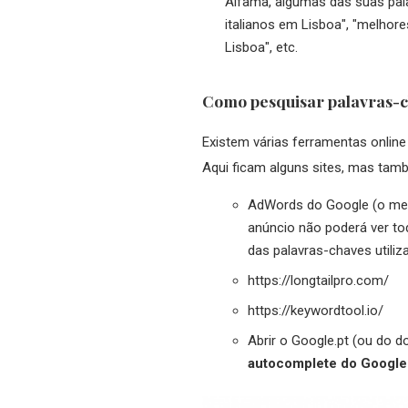
Alfama, algumas das suas pala
italianos em Lisboa", "melhores
Lisboa", etc.
Como pesquisar palavras-
Existem várias ferramentas online
Aqui ficam alguns sites, mas tam
AdWords do Google (o melh
anúncio não poderá ver to
das palavras-chaves utiliz
https://longtailpro.com/
https://keywordtool.io/
Abrir o Google.pt (ou do d
autocomplete do Google