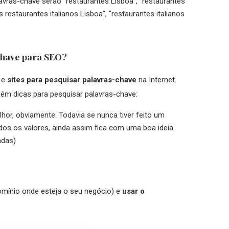
vras-chave serão "restaurantes Lisboa", "restaurantes
 restaurantes italianos Lisboa", "restaurantes italianos
chave para SEO?
 e
sites para pesquisar palavras-chave
na Internet.
bém dicas para pesquisar palavras-chave:
or, obviamente. Todavia se nunca tiver feito um
dos os valores, ainda assim fica com uma boa ideia
adas)
omínio onde esteja o seu negócio) e
usar o