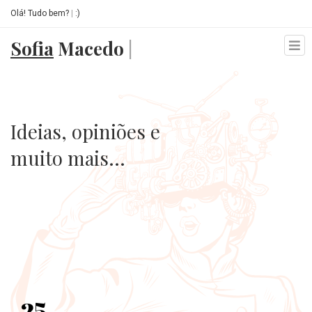
Olá! Tudo bem?
|
:)
Sofia
Macedo
|
Home
Serviços
Ideias, opiniões e
Blog
muito mais...
Contactos
25