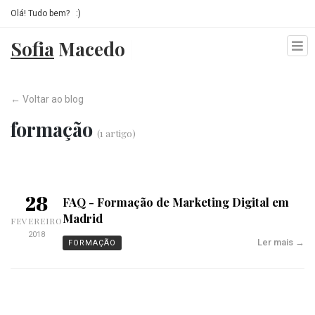
Olá! Tudo bem?
|
:)
Sofia
Macedo
|
Home
← Voltar ao blog
Serviços
formação
(1 artigo)
Blog
Contactos
28
FAQ - Formação de Marketing Digital em
Madrid
FEVEREIRO
2018
Ler mais →
FORMAÇÃO