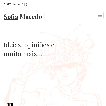
Olá! Tudo bem?
|
:)
Sofia
Macedo
|
Home
Serviços
Ideias, opiniões e
Blog
muito mais...
Contactos
11