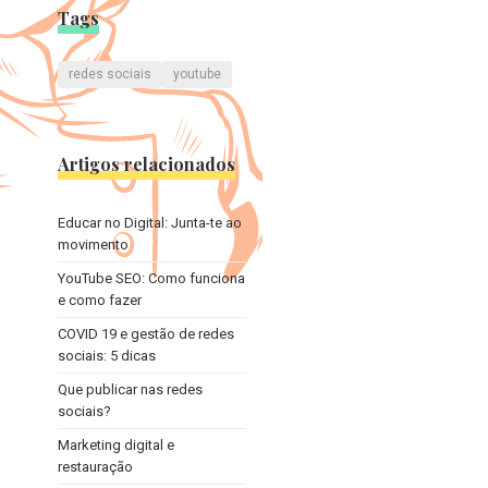
Tags
redes sociais
youtube
Artigos relacionados
Educar no Digital: Junta-te ao
movimento
YouTube SEO: Como funciona
e como fazer
COVID 19 e gestão de redes
sociais: 5 dicas
Que publicar nas redes
sociais?
Marketing digital e
restauração